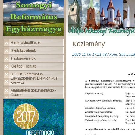
Közlemény
Hírek, aktualitások
Gyülekezeteink
2020-11-06 17:21:48 / Konc Gáll Lász
Tisztségviselők
Korábbi Honlap
RETEK-Református
Egyháztörténeti Elektronikus
Könyvtár
Ajánlattételi dokumentáció -
Csurgó